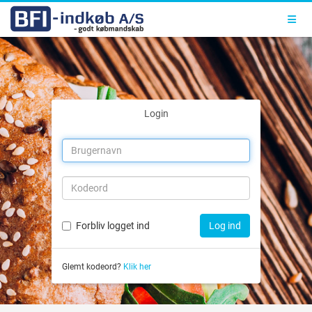
Toggl
Login
Forbliv logget ind
Log ind
Glemt kodeord?
Klik her