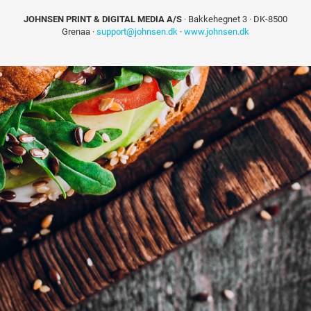
JOHNSEN PRINT & DIGITAL MEDIA A/S
· Bakkehegnet 3 · DK-8500
Grenaa ·
support@johnsen.dk
·
www.johnsen.dk